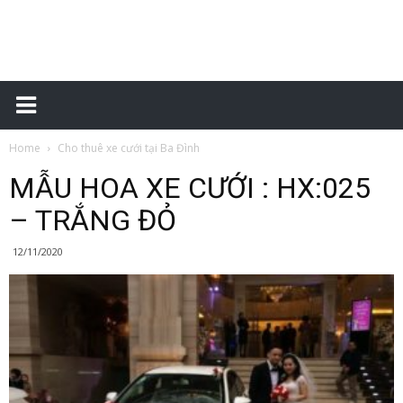
Đặt
Home
Cho thuê xe cưới tại Ba Đình
xe
MẪU HOA XE CƯỚI : HX:025
– TRẮNG ĐỎ
sân
12/11/2020
bay