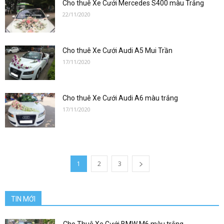
san
Cho thuê Xe Cưới Mercedes S400 màu Trắng
22/11/2020
bay|
Cho thuê Xe Cưới Audi A5 Mui Trần
17/11/2020
datxesanbay
Cho thuê Xe Cưới Audi A6 màu trắng
17/11/2020
1
2
3
TIN MỚI