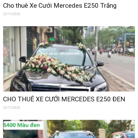
–
Cho thuê Xe Cưới Mercedes E250 Trắng
22/11/2020
0912686666
|
Dat
CHO THUÊ XE CƯỚI MERCEDES E250 ĐEN
22/11/2020
xe