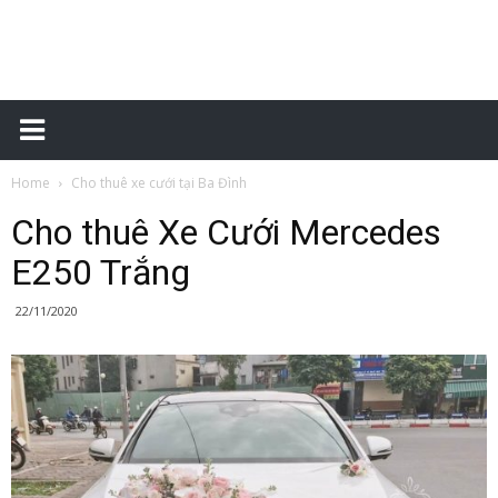
Đặt
Home
Cho thuê xe cưới tại Ba Đình
xe
Cho thuê Xe Cưới Mercedes
E250 Trắng
sân
22/11/2020
bay