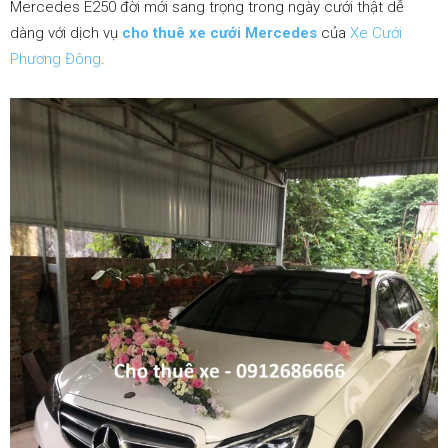
san
Mercedes E250 đời mới sang trọng trong ngày cưới thật dễ
dàng với dịch vụ
cho thuê xe cưới Mercedes
của
Xe Cưới
Phương Đông
.
bay|
datxesanbay