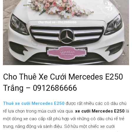
–
0912686666
|
Cho Thuê Xe Cưới Mercedes E250
Dat
Trắng – 0912686666
Thuê xe cưới Mercedes E250
được rất nhiều các cô dâu chú
xe
rể lựa chọn trong mùa cưới vừa qua.
xe cưới Mercedes E250
là
một dòng xe cao cấp rất phù hợp với những cô dâu chú rể trẻ
trung, năng động và sành điệu. Sở hữu một chiếc xe cưới