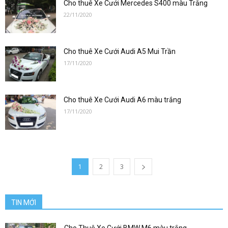
san
Cho thuê Xe Cưới Mercedes S400 màu Trắng
22/11/2020
bay|
Cho thuê Xe Cưới Audi A5 Mui Trần
17/11/2020
datxesanbay
Cho thuê Xe Cưới Audi A6 màu trắng
17/11/2020
1
2
3
TIN MỚI