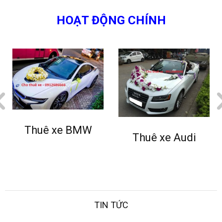
–
HOẠT ĐỘNG CHÍNH
0912686666
|
ê xe BMW
Thuê x
Dat
Thuê xe Audi
xe
TIN TỨC