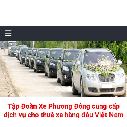
Đặt
xe
sân
bay
Tập Đoàn Xe Phương Đông cung cấp
dịch vụ cho thuê xe hàng đầu Việt Nam