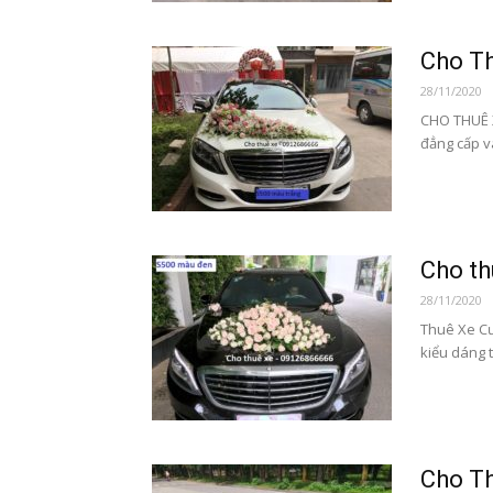
Cho T
28/11/2020
CHO THUÊ 
đẳng cấp v
Cho t
28/11/2020
Thuê Xe Cư
kiểu dáng t
Cho Th