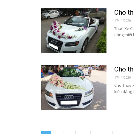
Cho th
17/11/2020
Thuê Xe Cướ
dáng thiết 
Cho th
17/11/2020
Cho Thuê X
kiểu dáng t