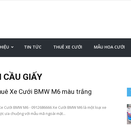
Đặt
THIỆU
TIN TỨC
THUÊ XE CƯỚI
MẪU HOA CƯỚI
I CẦU GIẤY
xe
huê Xe Cưới BMW M6 màu trắng
e Cưới BMW M6 - 0912686666 Xe Cưới BMW M6 là một loại xe
ược ưa chuộng với mẫu mã ngoài mặt...
sân