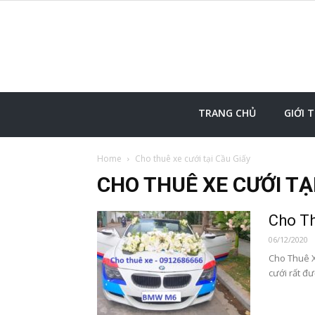
TRANG CHỦ
GIỚI 
Home
Cho thuê xe cưới tại Cầu Giấy
CHO THUÊ XE CƯỚI TẠ
Cho T
06/12/2020
Cho Thuê X
cưới rất đ