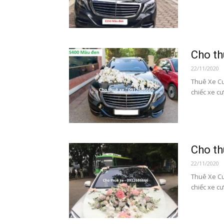
Cho t
22/11/2020
Thuê Xe C
chiếc xe cư
Cho t
22/11/2020
Thuê Xe Cư
chiếc xe cư