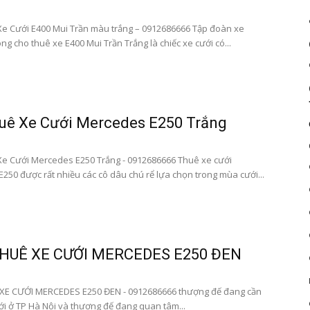
|
e Cưới E400 Mui Trần màu trắng – 0912686666 Tập đoàn xe
g cho thuê xe E400 Mui Trần Trắng là chiếc xe cưới có...
Dat
uê Xe Cưới Mercedes E250 Trắng
e Cưới Mercedes E250 Trắng - 0912686666 Thuê xe cưới
250 được rất nhiều các cô dâu chú rể lựa chọn trong mùa cưới...
xe
HUÊ XE CƯỚI MERCEDES E250 ĐEN
san
XE CƯỚI MERCEDES E250 ĐEN - 0912686666 thượng đế đang cần
ới ở TP Hà Nội và thượng đế đang quan tâm...