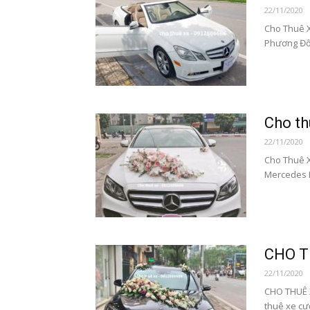
22/11/2020
Cho Thuê X
Phương Đôn
Cho th
22/11/2020
Cho Thuê X
Mercedes E
CHO T
22/11/2020
CHO THUÊ 
thuê xe cư