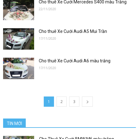
san
Cho thuê Xe Cưới Mercedes S400 màu Trắng
22/11/2020
bay|
Cho thuê Xe Cưới Audi A5 Mui Trần
17/11/2020
datxesanbay
Cho thuê Xe Cưới Audi A6 màu trắng
17/11/2020
1
2
3
TIN MỚI