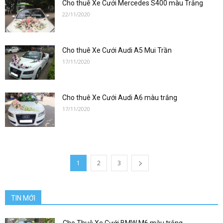
san
Cho thuê Xe Cưới Mercedes S400 màu Trắng
22/11/2020
bay|
Cho thuê Xe Cưới Audi A5 Mui Trần
17/11/2020
datxesanbay
Cho thuê Xe Cưới Audi A6 màu trắng
17/11/2020
1
2
3
TIN MỚI