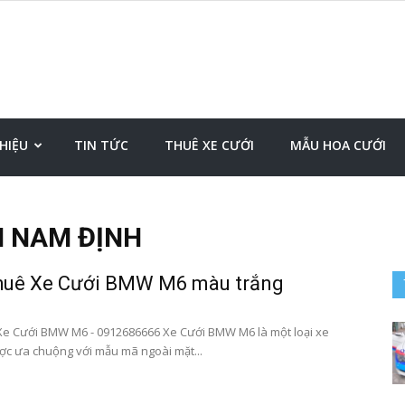
Đặt
THIỆU
TIN TỨC
THUÊ XE CƯỚI
MẪU HOA CƯỚI
I NAM ĐỊNH
xe
huê Xe Cưới BMW M6 màu trắng
e Cưới BMW M6 - 0912686666 Xe Cưới BMW M6 là một loại xe
ược ưa chuộng với mẫu mã ngoài mặt...
sân