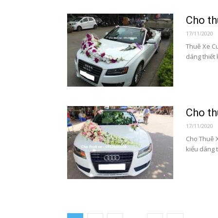
Cho th
17/11/2020
Thuê Xe Cướ
dáng thiết 
Cho th
17/11/2020
Cho Thuê X
kiểu dáng t