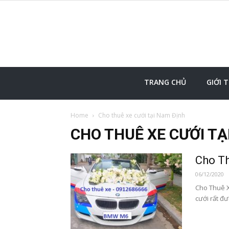
TRANG CHỦ
GIỚI 
Home
Cho thuê xe cưới tại Nam Định
CHO THUÊ XE CƯỚI TẠ
Cho T
06/12/2020
Cho Thuê X
cưới rất đ