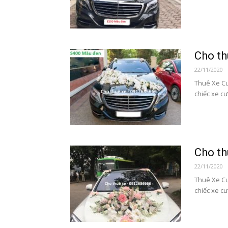
Cho t
22/11/2020
Thuê Xe C
chiếc xe cư
Cho t
22/11/2020
Thuê Xe Cư
chiếc xe cư