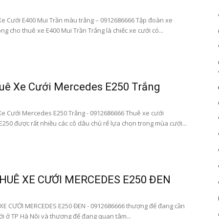
|
e Cưới E400 Mui Trần màu trắng – 0912686666 Tập đoàn xe
g cho thuê xe E400 Mui Trần Trắng là chiếc xe cưới có...
Dat
uê Xe Cưới Mercedes E250 Trắng
e Cưới Mercedes E250 Trắng - 0912686666 Thuê xe cưới
250 được rất nhiều các cô dâu chú rể lựa chọn trong mùa cưới...
xe
HUÊ XE CƯỚI MERCEDES E250 ĐEN
san
XE CƯỚI MERCEDES E250 ĐEN - 0912686666 thượng đế đang cần
ới ở TP Hà Nội và thượng đế đang quan tâm...