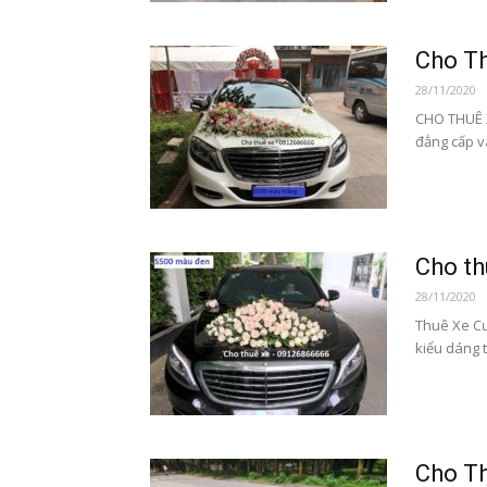
Cho T
28/11/2020
CHO THUÊ 
đẳng cấp v
Cho t
28/11/2020
Thuê Xe Cư
kiểu dáng t
Cho Th