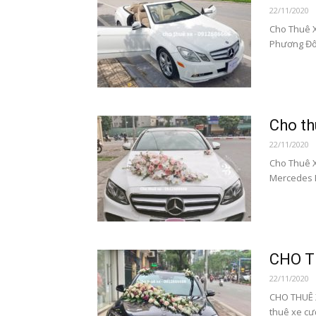
22/11/2020
Cho Thuê X
Phương Đôn
Cho th
22/11/2020
Cho Thuê X
Mercedes E
CHO T
22/11/2020
CHO THUÊ 
thuê xe cư