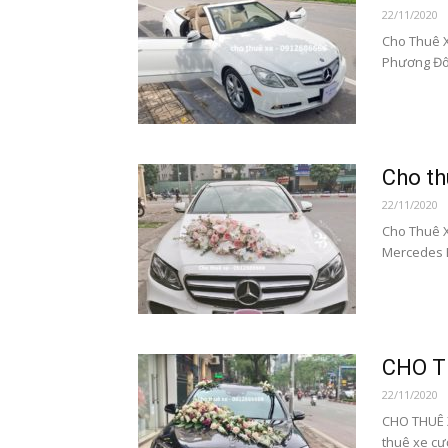
22/11/2020
Cho Thuê X
Phương Đôn
Cho th
22/11/2020
Cho Thuê X
Mercedes E
CHO T
22/11/2020
CHO THUÊ 
thuê xe cư