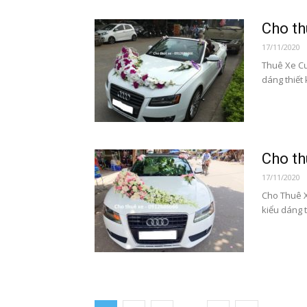
Cho th
17/11/2020
Thuê Xe Cướ
dáng thiết 
Cho th
17/11/2020
Cho Thuê X
kiểu dáng t