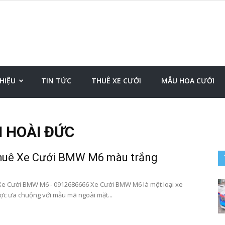
Đặt
THIỆU
TIN TỨC
THUÊ XE CƯỚI
MẪU HOA CƯỚI
I HOÀI ĐỨC
xe
huê Xe Cưới BMW M6 màu trắng
e Cưới BMW M6 - 0912686666 Xe Cưới BMW M6 là một loại xe
ược ưa chuộng với mẫu mã ngoài mặt...
sân