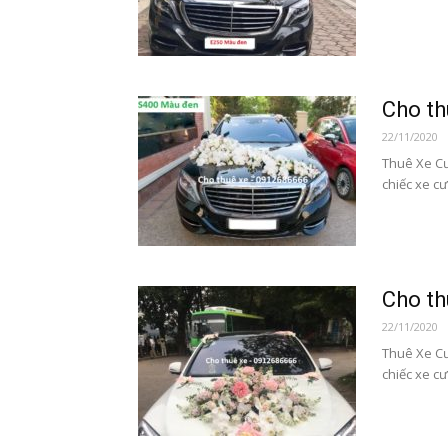
Cho t
22/11/2020
Thuê Xe C
chiếc xe cư
Cho t
22/11/2020
Thuê Xe Cư
chiếc xe cư