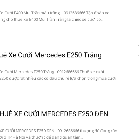
|
e Cưới E400 Mui Trần màu trắng – 0912686666 Tập đoàn xe
g cho thuê xe E400 Mui Trần Trắng là chiếc xe cưới có...
Dat
uê Xe Cưới Mercedes E250 Trắng
e Cưới Mercedes E250 Trắng - 0912686666 Thuê xe cưới
250 được rất nhiều các cô dâu chú rể lựa chọn trong mùa cưới...
xe
HUÊ XE CƯỚI MERCEDES E250 ĐEN
san
XE CƯỚI MERCEDES E250 ĐEN - 0912686666 thượng đế đang cần
ới ở TP Hà Nội và thượng đế đang quan tâm...