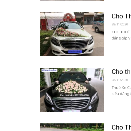
Cho T
28/11/2020
CHO THUÊ 
đẳng cấp v
Cho t
28/11/2020
Thuê Xe Cư
kiểu dáng t
Cho Th