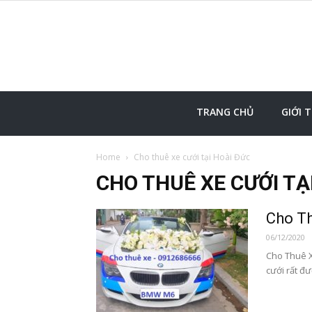
TRANG CHỦ
GIỚI 
Home
Cho thuê xe cưới tại Hoài Đức
CHO THUÊ XE CƯỚI TẠ
Cho T
06/12/2020
Cho Thuê X
cưới rất đ