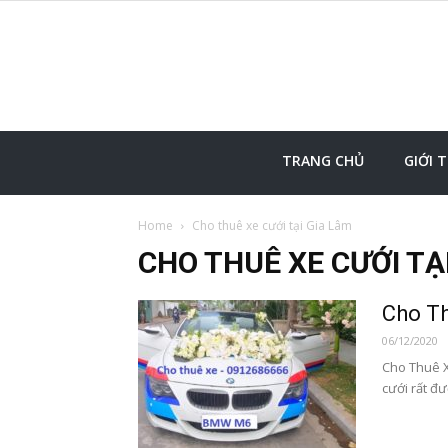
TRANG CHỦ
GIỚI 
Home
Cho thuê xe cưới tại Gia Lâm
CHO THUÊ XE CƯỚI TẠ
Cho T
06/12/2020
Cho Thuê X
cưới rất đ