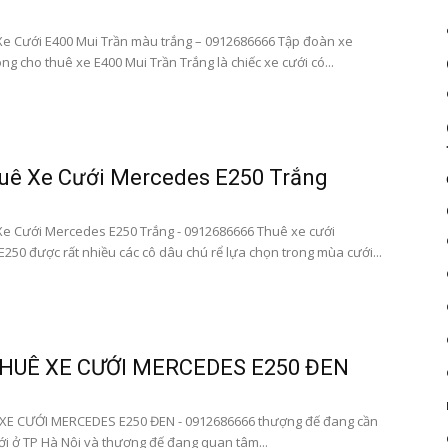
|
e Cưới E400 Mui Trần màu trắng – 0912686666 Tập đoàn xe
g cho thuê xe E400 Mui Trần Trắng là chiếc xe cưới có...
Dat
uê Xe Cưới Mercedes E250 Trắng
e Cưới Mercedes E250 Trắng - 0912686666 Thuê xe cưới
250 được rất nhiều các cô dâu chú rể lựa chọn trong mùa cưới...
xe
HUÊ XE CƯỚI MERCEDES E250 ĐEN
san
XE CƯỚI MERCEDES E250 ĐEN - 0912686666 thượng đế đang cần
ới ở TP Hà Nội và thượng đế đang quan tâm...