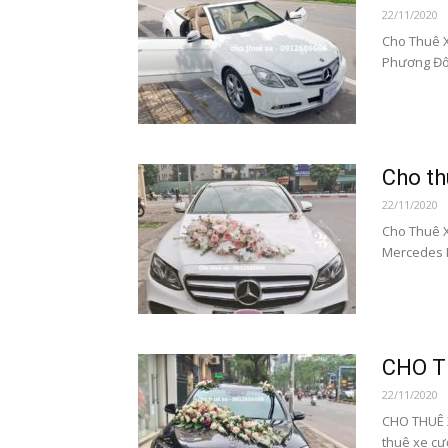
22/11/2020
Cho Thuê X
Phương Đôn
Cho th
22/11/2020
Cho Thuê X
Mercedes E
CHO T
22/11/2020
CHO THUÊ 
thuê xe cư