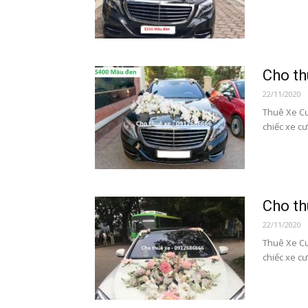
Cho t
22/11/2020
Thuê Xe C
chiếc xe cư
Cho t
22/11/2020
Thuê Xe Cư
chiếc xe cư