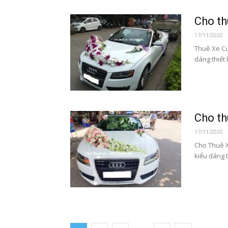
Cho th
17/11/2020
Thuê Xe Cướ
dáng thiết 
Cho th
17/11/2020
Cho Thuê X
kiểu dáng t