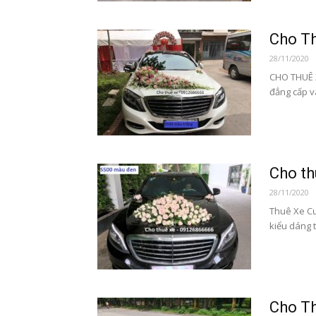
Cho T
28/11/2020
CHO THUÊ 
đẳng cấp v
Cho t
28/11/2020
Thuê Xe Cư
kiểu dáng t
Cho Th