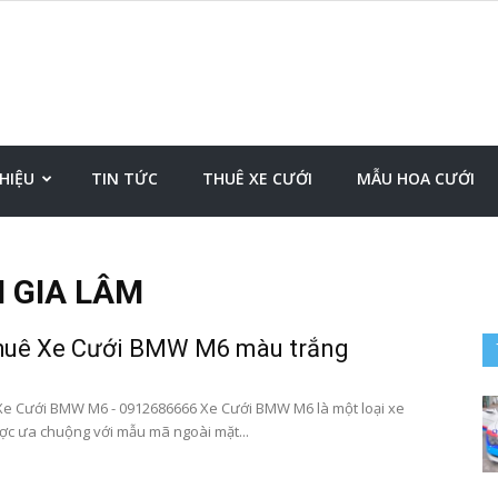
Đặt
THIỆU
TIN TỨC
THUÊ XE CƯỚI
MẪU HOA CƯỚI
I GIA LÂM
xe
huê Xe Cưới BMW M6 màu trắng
e Cưới BMW M6 - 0912686666 Xe Cưới BMW M6 là một loại xe
ược ưa chuộng với mẫu mã ngoài mặt...
sân