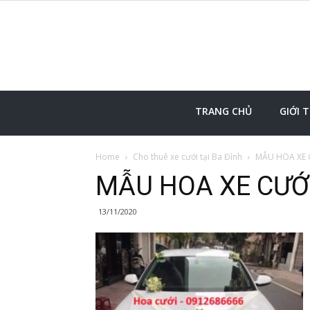
TRANG CHỦ
GIỚI 
Home
Cho thuê xe cưới tại Ba Đình
MẪU HOA XE C
MẪU HOA XE CƯỚI
13/11/2020