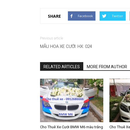
SHARE
Facebook
Twitter
Previous article
MẪU HOA XE CƯỚI: HX: 024
RELATED ARTICLES
MORE FROM AUTHOR
Cho Thuê Xe Cưới BMW M6 màu trắng
Cho Thuê X