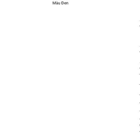
Màu Đen
bay|
datxesanbay