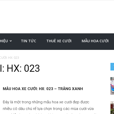
Đặt
THIỆU
TIN TỨC
THUÊ XE CƯỚI
MẪU HOA CƯỚI
ƯỚI: HX: 023
: HX: 023
xe
MẪU HOA XE CƯỚI: HX: 023 – TRẮNG XANH
sân
Đây là một trong những mẫu hoa xe cưới đẹp được
nhiều cô dâu chú rể lựa chọn trong các mùa cưới vừa