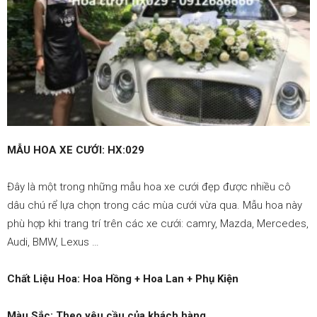
–
0912686666
|
MẪU HOA XE CƯỚI: HX:029
Đây là một trong những mẫu hoa xe cưới đẹp được nhiều cô
Dat
dâu chú rể lựa chọn trong các mùa cưới vừa qua. Mẫu hoa này
phù hợp khi trang trí trên các xe cưới: camry, Mazda, Mercedes,
Audi, BMW, Lexus …
xe
Chất Liệu Hoa: Hoa Hồng + Hoa Lan + Phụ Kiện
Màu Sắc: Theo yêu cầu của khách hàng