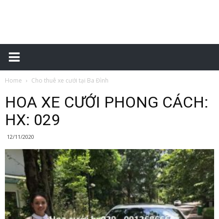
Đặt
Home
Cho thuê xe cưới tại Ba Đình
xe
HOA XE CƯỚI PHONG CÁCH:
HX: 029
sân
12/11/2020
bay